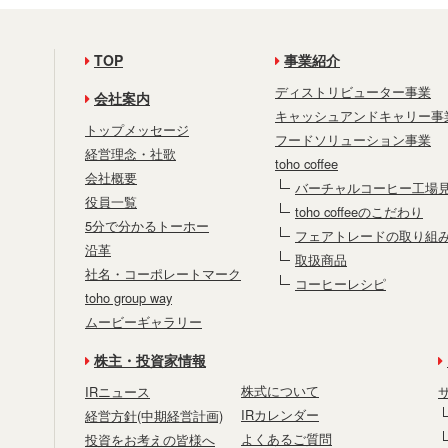
TOP
事業紹介
ディストリビューター事業
会社案内
キャッシュアンドキャリー事
トップメッセージ
フードソリューション事業
経営理念・社歌
toho coffee
会社概要
バーチャルコーヒー工場
役員一覧
toho coffeeのこだわり
5分で分かるトーホー
フェアトレードの取り組
沿革
取扱商品
社名・コーポレートマーク
コーヒーレシピ
toho group way
ムービーギャラリー
株主・投資家情報
株式について
IRニュース
IRカレンダー
経営方針(中期経営計画)
よくあるご質問
投資をお考えの皆様へ