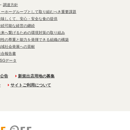
調達方針
トーホーグループとして取り組むべき重要課題
美味しくて、安心・安全な食の提供
持続可能な経営の継続
未来へ繋げるための環境対策の取り組み
個性の尊重と能力を発揮できる組織の構築
地域社会発展への貢献
統合報告書
ESGデータ
公告
新規出店用地の募集
ー
サイトご利用について