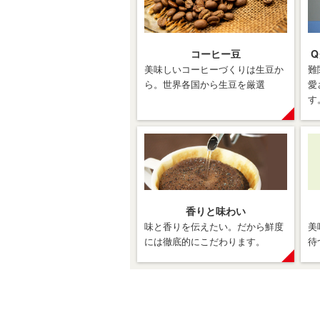
コーヒー豆
美味しいコーヒーづくりは生豆か
難
ら。世界各国から生豆を厳選
愛
す
香りと味わい
味と香りを伝えたい。だから鮮度
美
には徹底的にこだわります。
待