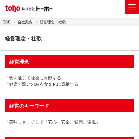
会社案内
TOP
会社案内
経営理念・社歌
事業紹介
経営理念・社歌
グループ企業
株主・投資家情報
経営理念
トーホーグループのサステナビリティ
「食を通して社会に貢献する」
ニュース
「健康で潤いのある食文化に貢献する」
採用情報
経営のキーワード
お問い合わせ
電子公告
「美味しさ」そして「安心・安全、健康、環境」
新規出店用地の募集