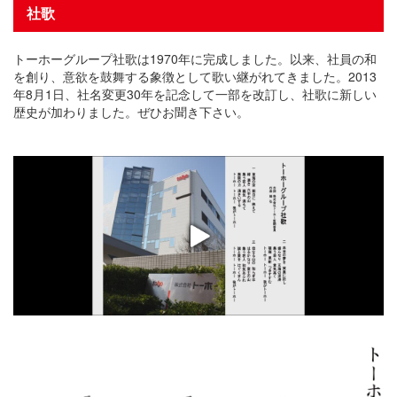
社歌
プライバシーポリシー
サイトご利用について
トーホーグループ社歌は1970年に完成しました。以来、社員の和
を創り、意欲を鼓舞する象徴として歌い継がれてきました。2013
ソーシャルメディアポリシー
年8月1日、社名変更30年を記念して一部を改訂し、社歌に新しい
歴史が加わりました。ぜひお聞き下さい。
サイトマップ