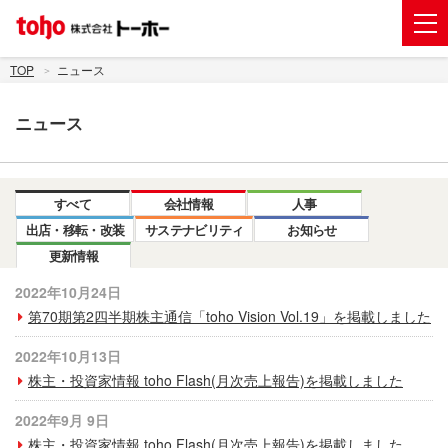
会社案内
TOP
ニュース
事業紹介
ニュース
グループ企業
株主・投資家情報
すべて
会社情報
人事
トーホーグループのサステナビリティ
出店・移転・改装
サステナビリティ
お知らせ
更新情報
ニュース
2022年10月24日
採用情報
第70期第2四半期株主通信「toho Vision Vol.19」を掲載しました
お問い合わせ
2022年10月13日
株主・投資家情報 toho Flash(月次売上報告)を掲載しました
電子公告
2022年9月 9日
新規出店用地の募集
株主・投資家情報 toho Flash(月次売上報告)を掲載しました