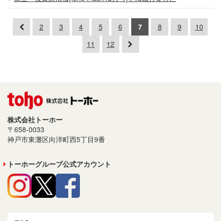
2
3
4
5
6
7
8
9
10
11
12
株式会社トーホー
〒658-0033
神戸市東灘区向洋町西5丁目9番
トーホーグループ公式アカウント