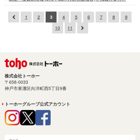
1
2
3
4
5
6
7
8
9
10
11
株式会社トーホー
〒658-0033
神戸市東灘区向洋町西5丁目9番
トーホーグループ公式アカウント