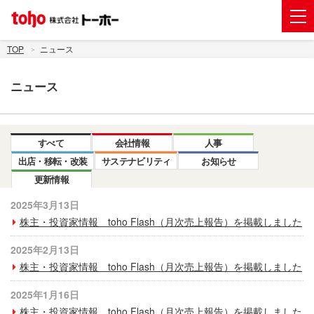
会社案内
TOP
ニュース
事業紹介
ニュース
グループ企業
株主・投資家情報
すべて
会社情報
人事
トーホーグループのサステナビリティ
出店・移転・改装
サステナビリティ
お知らせ
更新情報
ニュース
2025年3月13日
採用情報
株主・投資家情報 toho Flash（月次売上報告）を掲載しました
お問い合わせ
2025年2月13日
株主・投資家情報 toho Flash（月次売上報告）を掲載しました
電子公告
2025年1月16日
新規出店用地の募集
株主・投資家情報 toho Flash（月次売上報告）を掲載しました