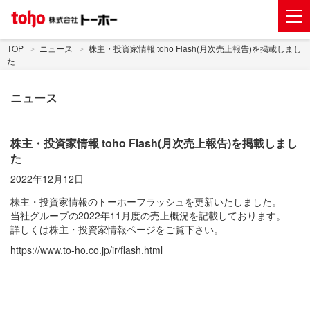
会社案内
TOP
ニュース
株主・投資家情報 toho Flash(月次売上報告)を掲載しまし
た
事業紹介
ニュース
グループ企業
株主・投資家情報
株主・投資家情報 toho Flash(月次売上報告)を掲載しまし
トーホーグループのサステナビリティ
た
2022年12月12日
ニュース
株主・投資家情報のトーホーフラッシュを更新いたしました。
採用情報
当社グループの2022年11月度の売上概況を記載しております。
詳しくは株主・投資家情報ページをご覧下さい。
お問い合わせ
https://www.to-ho.co.jp/ir/flash.html
電子公告
新規出店用地の募集