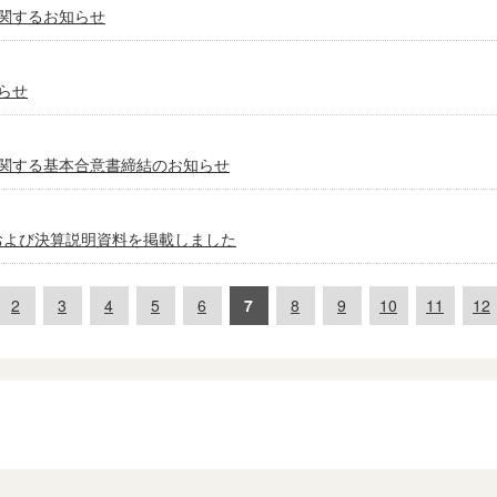
関するお知らせ
らせ
関する基本合意書締結のお知らせ
信および決算説明資料を掲載しました
2
3
4
5
6
7
8
9
10
11
12