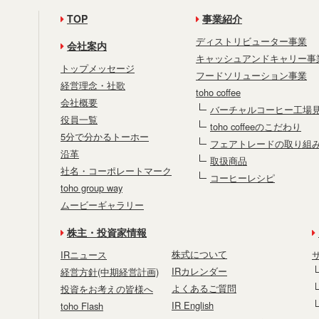
TOP
事業紹介
ディストリビューター事業
会社案内
キャッシュアンドキャリー事
トップメッセージ
フードソリューション事業
経営理念・社歌
toho coffee
会社概要
バーチャルコーヒー工場
役員一覧
toho coffeeのこだわり
5分で分かるトーホー
フェアトレードの取り組
沿革
取扱商品
社名・コーポレートマーク
コーヒーレシピ
toho group way
ムービーギャラリー
株主・投資家情報
株式について
IRニュース
IRカレンダー
経営方針(中期経営計画)
よくあるご質問
投資をお考えの皆様へ
IR English
toho Flash