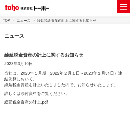
会社案内
TOP
ニュース
繰延税金資産の計上に関するお知らせ
事業紹介
ニュース
グループ企業
株主・投資家情報
繰延税金資産の計上に関するお知らせ
2023年3月10日
トーホーグループのサステナビリティ
当社は、2023年１月期（2022年２月１日～2023年１月31日）連
ニュース
結決算において、
繰延税金資産を計上いたしましたので、お知らせいたします。
採用情報
詳しくは添付資料をご覧ください。
お問い合わせ
繰延税金資産の計上.pdf
電子公告
新規出店用地の募集