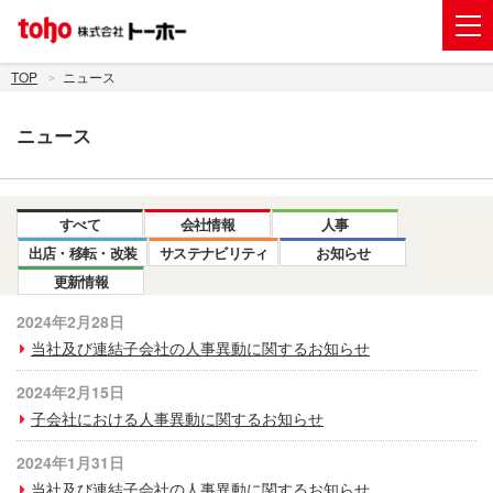
会社案内
TOP
ニュース
事業紹介
ニュース
グループ企業
株主・投資家情報
すべて
会社情報
人事
トーホーグループのサステナビリティ
出店・移転・改装
サステナビリティ
お知らせ
更新情報
ニュース
2024年2月28日
採用情報
当社及び連結子会社の人事異動に関するお知らせ
お問い合わせ
2024年2月15日
子会社における人事異動に関するお知らせ
電子公告
2024年1月31日
新規出店用地の募集
当社及び連結子会社の人事異動に関するお知らせ