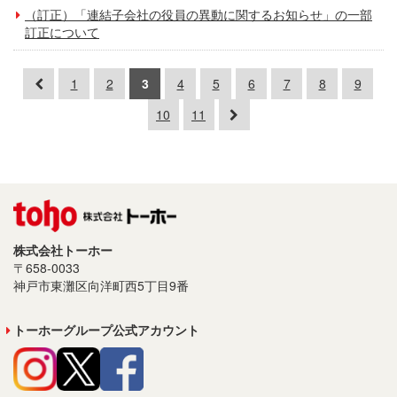
（訂正）「連結子会社の役員の異動に関するお知らせ」の一部
訂正について
1
2
3
4
5
6
7
8
9
10
11
株式会社トーホー
〒658-0033
神戸市東灘区向洋町西5丁目9番
トーホーグループ公式アカウント