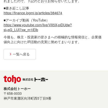
れましたので、下記のとおりお知らせいたします。
プライバシーポリシー
■書き起こし記事
https://finance.logmi.jp/articles/384674
サイトご利用について
■アーカイブ動画（YouTube）
ソーシャルメディアポリシー
https://www.youtube.com/live/VX5X-piDUdw?
si=sG_LUI7xw_m1iEIb
サイトマップ
今後も、株主・投資家の皆さまへの積極的な情報発信と、企業価
値向上に向けたIR活動の充実に努めてまいります。
一覧へ戻る
株式会社トーホー
〒658-0033
神戸市東灘区向洋町西5丁目9番