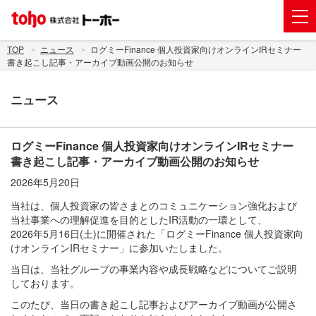
会社案内
TOP
ニュース
ログミーFinance 個人投資家向けオンラインIRセミナー
書き起こし記事・アーカイブ動画公開のお知らせ
事業紹介
ニュース
グループ企業
株主・投資家情報
ログミーFinance 個人投資家向けオンラインIRセミナー
トーホーグループのサステナビリティ
書き起こし記事・アーカイブ動画公開のお知らせ
2026年5月20日
ニュース
当社は、個人投資家の皆さまとのコミュニケーション強化および
採用情報
当社事業への理解促進を目的としたIR活動の一環として、
2026年5月16日(土)に開催された「ログミーFinance 個人投資家向
お問い合わせ
けオンラインIRセミナー」に参加いたしました。
当日は、当社グループの事業内容や成長戦略などについてご説明
電子公告
しております。
新規出店用地の募集
このたび、当日の書き起こし記事およびアーカイブ動画が公開さ