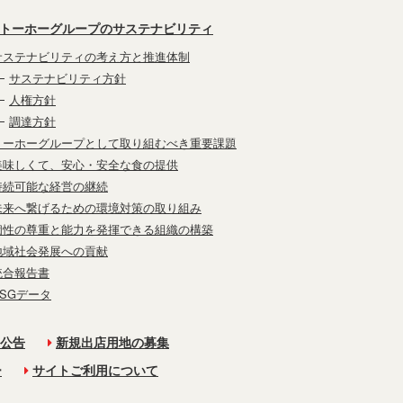
トーホーグループのサステナビリティ
サステナビリティの考え方と推進体制
サステナビリティ方針
人権方針
調達方針
トーホーグループとして取り組むべき重要課題
美味しくて、安心・安全な食の提供
持続可能な経営の継続
未来へ繋げるための環境対策の取り組み
個性の尊重と能力を発揮できる組織の構築
地域社会発展への貢献
統合報告書
ESGデータ
公告
新規出店用地の募集
ー
サイトご利用について