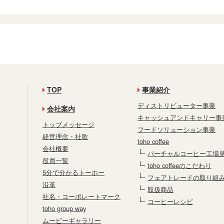
TOP
事業紹介
ディストリビューター事業
会社案内
キャッシュアンドキャリー事
トップメッセージ
フードソリューション事業
経営理念・社歌
toho coffee
会社概要
バーチャルコーヒー工場
役員一覧
toho coffeeのこだわり
5分で分かるトーホー
フェアトレードの取り組
沿革
取扱商品
社名・コーポレートマーク
コーヒーレシピ
toho group way
ムービーギャラリー