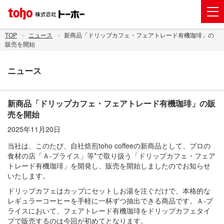
会社案内
TOP
ニュース
新商品「ドリップカフェ・フェアトレード有機珈琲」の
販売を開始
事業紹介
ニュース
グループ企業
株主・投資家情報
新商品「ドリップカフェ・フェアトレード有機珈琲」の販
トーホーグループのサステナビリティ
売を開始
2025年11月20日
ニュース
当社は、このたび、自社焙煎toho coffeeの新商品として、プロの
採用情報
食材の店「Ａ-プライス」等*で取り扱う「ドリップカフェ・フェア
トレード有機珈琲」を開発し、販売を開始しましたのでお知らせ
お問い合わせ
いたします。
ドリップカフェはカップにセットしお湯を注ぐだけで、本格的な
電子公告
レギュラーコーヒーを手軽に一杯ずつ抽出できる商品です。Ａ-プ
ライスにおいて、フェアトレード有機珈琲をドリップカフェタイ
新規出店用地の募集
プで販売するのは今回が初めてとなります。