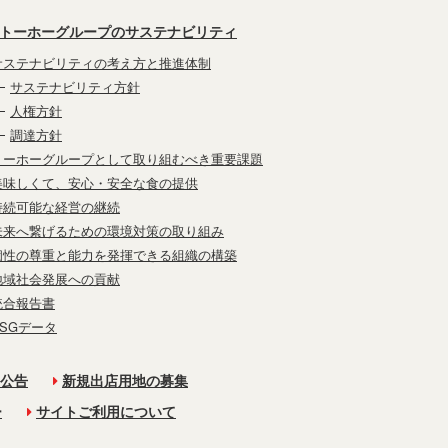
トーホーグループのサステナビリティ
サステナビリティの考え方と推進体制
サステナビリティ方針
人権方針
調達方針
トーホーグループとして取り組むべき重要課題
美味しくて、安心・安全な食の提供
持続可能な経営の継続
未来へ繋げるための環境対策の取り組み
個性の尊重と能力を発揮できる組織の構築
地域社会発展への貢献
統合報告書
ESGデータ
公告
新規出店用地の募集
ー
サイトご利用について