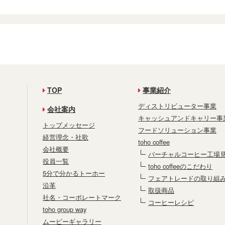
TOP
事業紹介
ディストリビューター事業
会社案内
キャッシュアンドキャリー事
トップメッセージ
フードソリューション事業
経営理念・社歌
toho coffee
会社概要
バーチャルコーヒー工場
役員一覧
toho coffeeのこだわり
5分で分かるトーホー
フェアトレードの取り組
沿革
取扱商品
社名・コーポレートマーク
コーヒーレシピ
toho group way
ムービーギャラリー