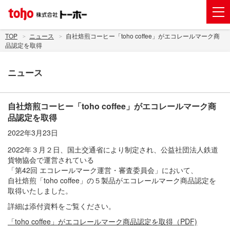
会社案内
TOP
ニュース
自社焙煎コーヒー「toho coffee」がエコレールマーク商
品認定を取得
事業紹介
ニュース
グループ企業
株主・投資家情報
自社焙煎コーヒー「toho coffee」がエコレールマーク商
トーホーグループのサステナビリティ
品認定を取得
2022年3月23日
ニュース
2022年３月２日、国土交通省により制定され、公益社団法人鉄道
採用情報
貨物協会で運営されている
「第42回 エコレールマーク運営・審査委員会」において、
お問い合わせ
自社焙煎「toho coffee」の５製品がエコレールマーク商品認定を
取得いたしました。
電子公告
詳細は添付資料をご覧ください。
新規出店用地の募集
「toho coffee」がエコレールマーク商品認定を取得（PDF)