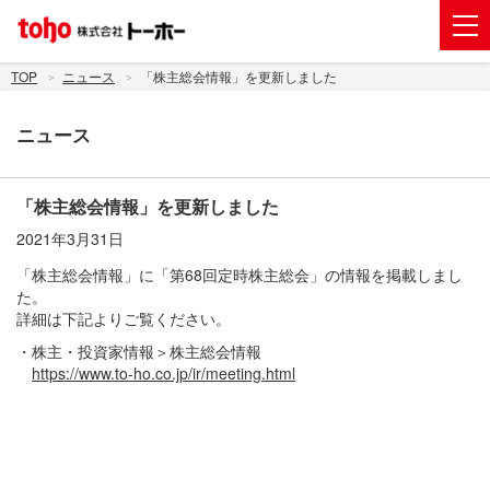
会社案内
TOP
ニュース
「株主総会情報」を更新しました
事業紹介
ニュース
グループ企業
株主・投資家情報
「株主総会情報」を更新しました
2021年3月31日
トーホーグループのサステナビリティ
「株主総会情報」に「第68回定時株主総会」の情報を掲載しまし
ニュース
た。
詳細は下記よりご覧ください。
採用情報
・株主・投資家情報＞株主総会情報
https://www.to-ho.co.jp/ir/meeting.html
お問い合わせ
電子公告
新規出店用地の募集