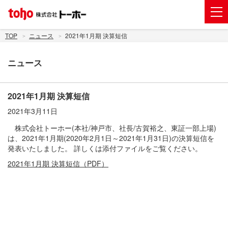
会社案内
TOP
ニュース
2021年1月期 決算短信
事業紹介
ニュース
グループ企業
株主・投資家情報
2021年1月期 決算短信
2021年3月11日
トーホーグループのサステナビリティ
株式会社トーホー(本社/神戸市、社長/古賀裕之、東証一部上場)
ニュース
は、2021年1月期(2020年2月1日～2021年1月31日)の決算短信を
発表いたしました。 詳しくは添付ファイルをご覧ください。
採用情報
2021年1月期 決算短信（PDF）
お問い合わせ
電子公告
新規出店用地の募集