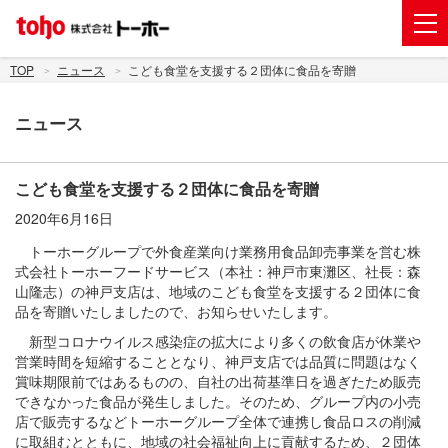
会社案内
TOP
ニュース
こども食堂を支援する２団体に食品を寄贈
事業紹介
ニュース
グループ企業
株主・投資家情報
こども食堂を支援する２団体に食品を寄贈
2020年6月16日
トーホーグループのサステナビリティ
トーホーグループで外食産業向け業務用食品卸売事業を営む株
ニュース
式会社トーホーフードサービス（本社：神戸市東灘区、社長：森
山隆志）の神戸支店は、地域のこども食堂を支援する２団体に食
採用情報
品を寄贈いたしましたので、お知らせいたします。
新型コロナウイルス感染症の拡大により多くの飲食店が休業や
お問い合わせ
営業時間を短縮することとなり、神戸支店では品質に問題はなく
賞味期限前ではあるものの、自社の出荷基準日を過ぎたため販売
電子公告
できなかった食品が発生しました。そのため、グループ内の小売
店で販売するなどトーホーグループ全体で連携し食品ロスの削減
新規出店用地の募集
に取組むとともに、地域の社会福祉向上に貢献するため、２団体