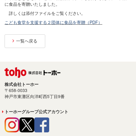
に食品を寄贈いたしました。
プライバシーポリシー
詳しくは添付ファイルをご覧ください。
サイトご利用について
こども食堂を支援する２団体に食品を寄贈（PDF）
ソーシャルメディアポリシー
一覧へ戻る
サイトマップ
株式会社トーホー
〒658-0033
神戸市東灘区向洋町西5丁目9番
トーホーグループ公式アカウント