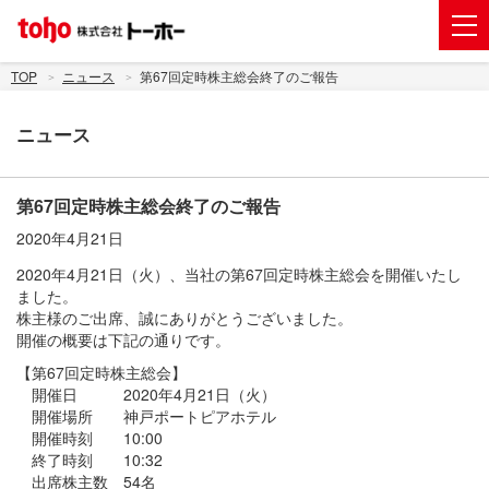
会社案内
TOP
ニュース
第67回定時株主総会終了のご報告
事業紹介
ニュース
グループ企業
株主・投資家情報
第67回定時株主総会終了のご報告
2020年4月21日
トーホーグループのサステナビリティ
2020年4月21日（火）、当社の第67回定時株主総会を開催いたし
ニュース
ました。
株主様のご出席、誠にありがとうございました。
採用情報
開催の概要は下記の通りです。
【第67回定時株主総会】
お問い合わせ
開催日 2020年4月21日（火）
開催場所 神戸ポートピアホテル
電子公告
開催時刻 10:00
終了時刻 10:32
新規出店用地の募集
出席株主数 54名