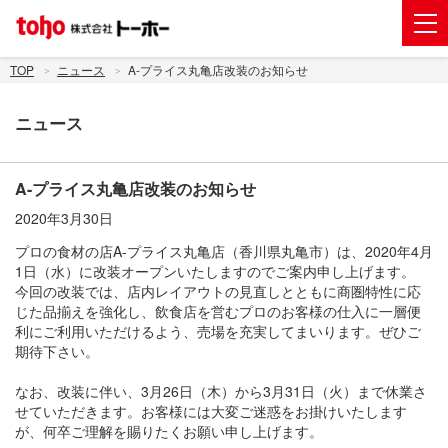
会社案内
TOP
ニュース
A-プライス丸亀店改装のお知らせ
事業紹介
ニュース
グループ企業
株主・投資家情報
A-プライス丸亀店改装のお知らせ
2020年3月30日
トーホーグループのサステナビリティ
プロの食材の店A-プライス丸亀店（香川県丸亀市）は、2020年4月
ニュース
1日（水）に改装オープンいたしますのでご案内申し上げます。
今回の改装では、店内レイアウトの見直しとともに商圏特性に応
採用情報
じた品揃えを強化し、飲食店を営むプロのお客様の仕入に一層便
利にご利用いただけるよう、売場を充実してまいります。ぜひご
お問い合わせ
期待下さい。
電子公告
なお、改装に伴い、3月26日（木）から3月31日（火）まで休業さ
せていただきます。お客様には大変ご迷惑をお掛けいたします
新規出店用地の募集
が、何卒ご理解を賜りたくお願い申し上げます。