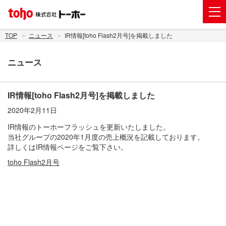
会社案内
TOP
ニュース
IR情報[toho Flash2月号]を掲載しました
事業紹介
ニュース
グループ企業
株主・投資家情報
IR情報[toho Flash2月号]を掲載しました
2020年2月11日
トーホーグループのサステナビリティ
IR情報のトーホーフラッシュを更新いたしました。
ニュース
当社グループの2020年1月度の売上概況を記載しております。
詳しくはIR情報ページをご覧下さい。
採用情報
toho Flash2
月号
お問い合わせ
電子公告
新規出店用地の募集