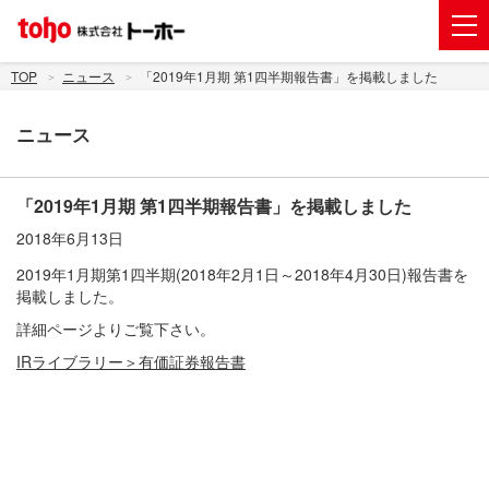
会社案内
TOP
ニュース
「2019年1月期 第1四半期報告書」を掲載しました
事業紹介
ニュース
グループ企業
株主・投資家情報
「2019年1月期 第1四半期報告書」を掲載しました
2018年6月13日
トーホーグループのサステナビリティ
2019年1月期第1四半期(2018年2月1日～2018年4月30日)報告書を
ニュース
掲載しました。
詳細ページよりご覧下さい。
採用情報
IRライブラリー＞有価証券報告書
お問い合わせ
電子公告
新規出店用地の募集