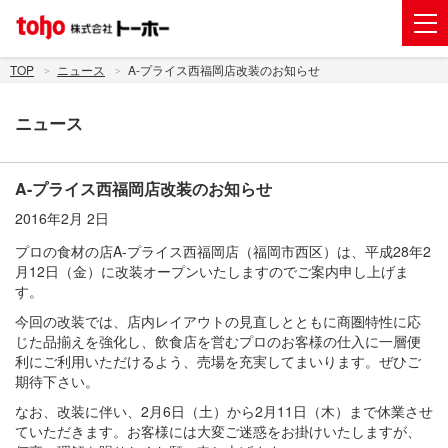
会社案内
TOP
ニュース
A-プライス西福岡店改装のお知らせ
事業紹介
ニュース
グループ企業
株主・投資家情報
A-プライス西福岡店改装のお知らせ
2016年2月 2日
トーホーグループのサステナビリティ
プロの食材の店A-プライス西福岡店（福岡市西区）は、平成28年2
ニュース
月12日（金）に改装オープンいたしますのでご案内申し上げま
す。
採用情報
今回の改装では、店内レイアウトの見直しとともに商圏特性に応
じた品揃えを強化し、飲食店を営むプロのお客様の仕入に一層便
お問い合わせ
利にご利用いただけるよう、売場を充実してまいります。ぜひご
期待下さい。
電子公告
なお、改装に伴い、2月6日（土）から2月11日（木）まで休業させ
新規出店用地の募集
ていただきます。お客様には大変ご迷惑をお掛けいたしますが、